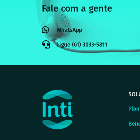
Fale com a gente

WhatsApp

Ligue (61) 3033-5811
SOL
Plan
Bene