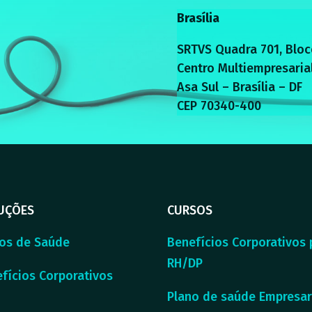
Brasília
SRTVS Quadra 701, Bloc
Centro Multiempresaria
Asa Sul – Brasília – DF
CEP 70340-400
UÇÕES
CURSOS
os de Saúde
Benefícios Corporativos 
RH/DP
fícios Corporativos
Plano de saúde Empresar