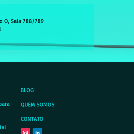
o O, Sala 788/789
l
BLOG
para
QUEM SOMOS
CONTATO
ial