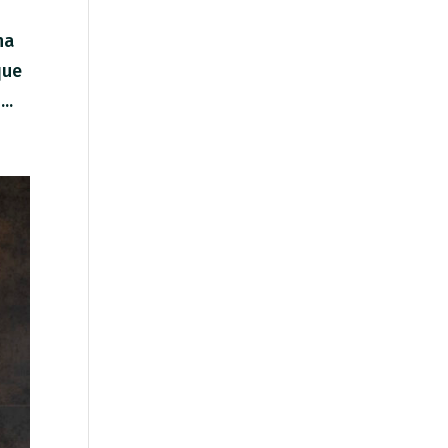
ha
que
..