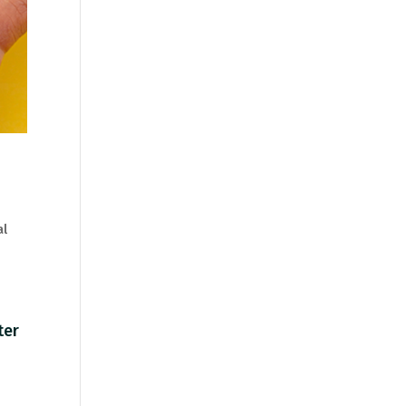
al
ter