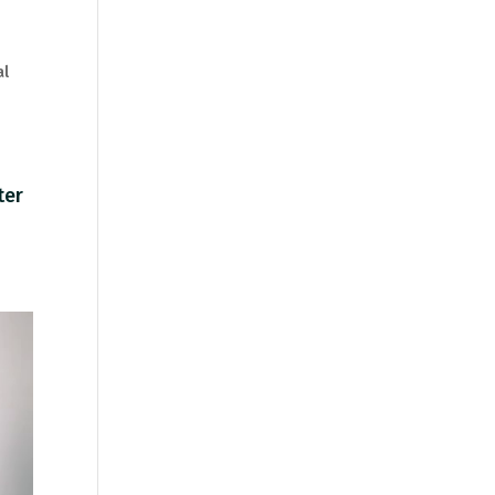
al
ter