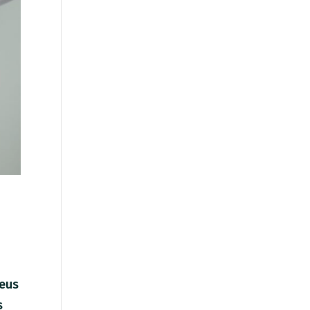
seus
s