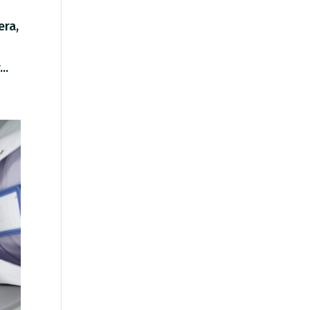
era,
..