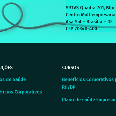
SRTVS Quadra 701, Bloc
Centro Multiempresaria
Asa Sul – Brasília – DF
CEP 70340-400
UÇÕES
CURSOS
os de Saúde
Benefícios Corporativos 
RH/DP
fícios Corporativos
Plano de saúde Empresar