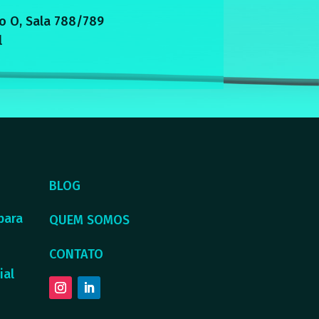
o O, Sala 788/789
l
BLOG
para
QUEM SOMOS
CONTATO
ial