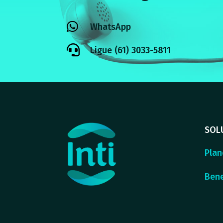

WhatsApp

Ligue (61) 3033-5811
SOL
Plan
Bene