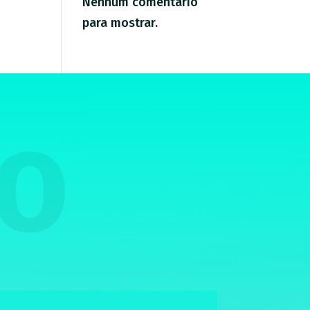
Nenhum comentário
para mostrar.
TO