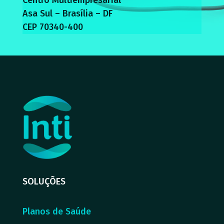
Asa Sul – Brasília – DF
CEP 70340-400
SOLUÇÕES
Planos de Saúde